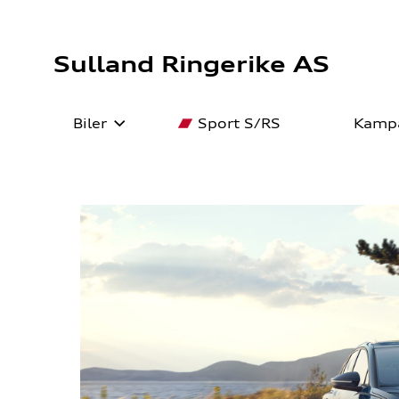
Sulland Ringerike AS
Biler
Sport S/RS
Kamp
Bilmodeller
Bestill verkstedtime
Besti
5+ Or
Bruktbil
EU-kontroll
Lager
Dekk
Firmabil
Ruteservice
Fina
Forsikring
Gara
Biltilbehør