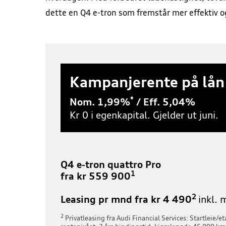
dette en Q4 e-tron som fremstår mer effektiv o
Kampanjerente på lån
*
Nom. 1,99%
/ Eff. 5,04%
Kr 0 i egenkapital. Gjelder ut juni.
Q4 e-tron quattro Pro
1
fra kr 559 900
2
Leasing pr mnd fra kr 4 490
inkl. 
2
Privatleasing fra Audi Financial Services: Startleie/e