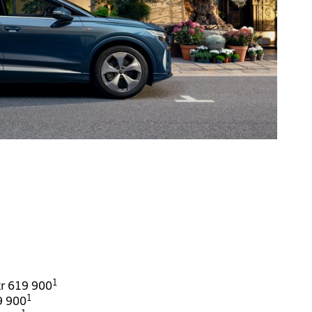
1
 kr 619 900
1
9 900