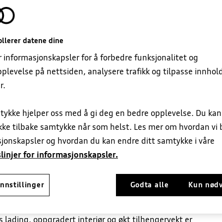
llerer datene dine
r informasjonskapsler for å forbedre funksjonalitet og
plevelse på nettsiden, analysere trafikk og tilpasse innhol
r.
tykke hjelper oss med å gi deg en bedre opplevelse. Du ka
ron quattro
ekke tilbake samtykke når som helst. Les mer om hvordan vi 
jonskapsler og hvordan du kan endre ditt samtykke i våre
linjer for informasjonskapsler.
nnstillinger
Godta alle
Kun nød
 rekkevidde og et helt nytt digitalt førermiljø.
kes i alt fra kjøreopplevelse til komfort i
lading, oppgradert interiør og økt tilhengervekt er