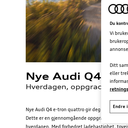
Du kontro
Vi bruke
brukerop
annonse
Ditt sam
Nye Audi Q4 e-t
eller tr
informas
Hverdagen, oppgradert.
retnings
Endre i
Nye Audi Q4 e-tron quattro gir deg opptil 557 km
Dette er en gjennomgående oppgradering som mer
hverdagen. Med forbedret ladehastighet, toveis 