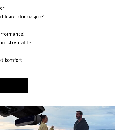
mer
3
rt kjøreinformasjon
erformance)
 som strømkilde
kt komfort