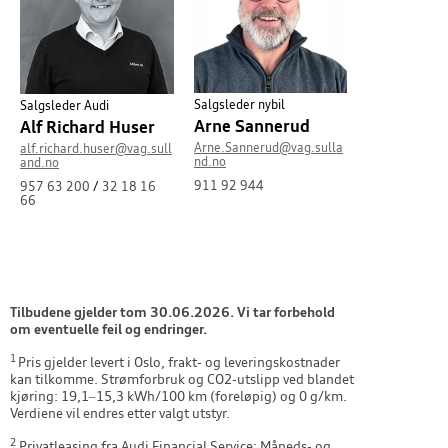
Salgsleder nybil
Salgsleder Audi
Arne Sannerud
Alf Richard Huser
Arne.Sannerud@vag.sulla
alf.richard.huser@vag.sull
nd.no
and.no
911 92 944
957 63 200
/
32 18 16
66
Tilbudene gjelder tom 30.06.2026. Vi tar forbehold
om eventuelle feil og endringer.
1
Pris gjelder levert i Oslo, frakt- og leveringskostnader
kan tilkomme. Strømforbruk og CO2-utslipp ved blandet
kjøring: 19,1–15,3 kWh/100 km (foreløpig) og 0 g/km.
Verdiene vil endres etter valgt utstyr.
2
Privatleasing fra Audi Financial Service: Måneds- og