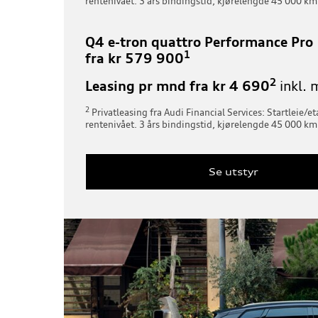
rentenivået. 3 års bindingstid, kjørelengde 45 000 km
Q4 e-tron quattro Performance Pro
1
fra kr 579 900
2
Leasing pr mnd fra kr 4 690
inkl. m
2
Privatleasing fra Audi Financial Services: Startleie/e
rentenivået. 3 års bindingstid, kjørelengde 45 000 km
Se utstyr