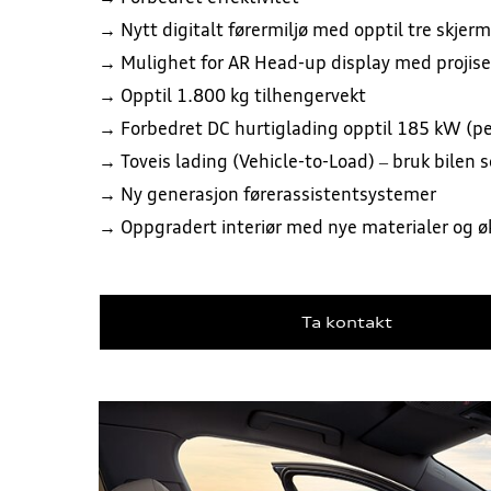
→ Nytt digitalt førermiljø med opptil tre skjer
→ Mulighet for AR Head-up display med projise
→ Opptil 1.800 kg tilhengervekt
→ Forbedret DC hurtiglading opptil 185 kW (p
→ Toveis lading (Vehicle-to-Load) – bruk bilen
→ Ny generasjon førerassistentsystemer
→ Oppgradert interiør med nye materialer og ø
Ta kontakt