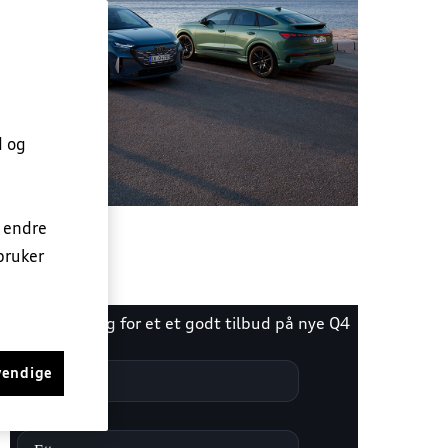
d og
n endre
bruker
vendige