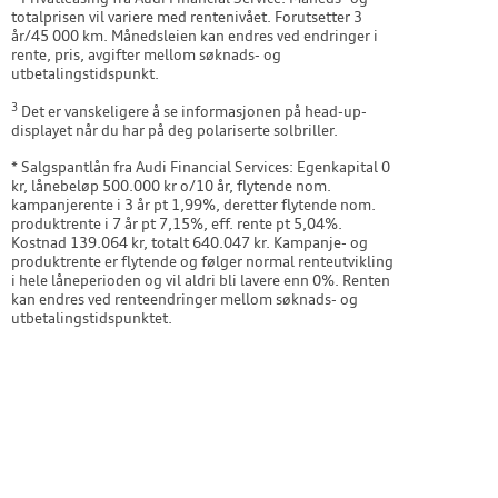
totalprisen vil variere med rentenivået. Forutsetter 3
år/45 000 km. Månedsleien kan endres ved endringer i
rente, pris, avgifter mellom søknads- og
utbetalingstidspunkt.
3
Det er vanskeligere å se informasjonen på head-up-
displayet når du har på deg polariserte solbriller.
* Salgspantlån fra Audi Financial Services: Egenkapital 0
kr, lånebeløp 500.000 kr o/10 år, flytende nom.
kampanjerente i 3 år pt 1,99%, deretter flytende nom.
produktrente i 7 år pt 7,15%, eff. rente pt 5,04%.
Kostnad 139.064 kr, totalt 640.047 kr. Kampanje- og
produktrente er flytende og følger normal renteutvikling
i hele låneperioden og vil aldri bli lavere enn 0%. Renten
kan endres ved renteendringer mellom søknads- og
utbetalingstidspunktet.