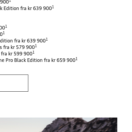
1
 900
1
k Edition fra kr 639 900
1
900
1
00
1
dition fra kr 639 900
1
s fra kr 579 900
1
 fra kr 599 900
1
e Pro Black Edition fra kr 659 900